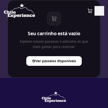
Seu carrinho está vazio
Explore nossos passeios e adicione os que
mais gostar para reservar.
Ver passeios disponíveis
WhatsApp
ES
PT
EN