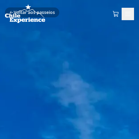
Voltar aos passeios
WhatsApp
ES
PT
EN