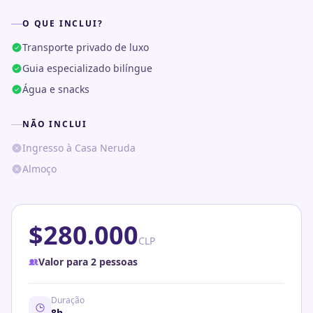
O QUE INCLUI?
Transporte privado de luxo
Guia especializado bilíngue
Água e snacks
NÃO INCLUI
Ingresso à Casa Neruda
Almoço
$
280.000
CLP
Valor para 2 pessoas
Duração
8
h