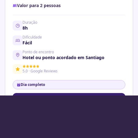
Valor para 2 pessoas
Duração
8
h
Dificuldade
Fácil
Ponto de encontro
Hotel ou ponto acordado em Santiago
5.0 · Google Reviews
Dia completo
Reservar agora
Adicionar ao carrinho
Consultar no WhatsApp