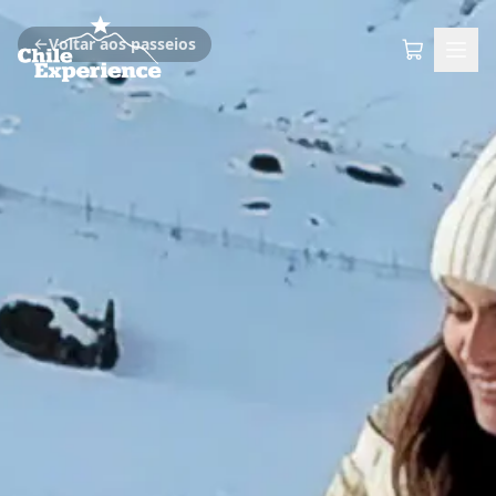
Voltar aos passeios
WhatsApp
ES
PT
EN